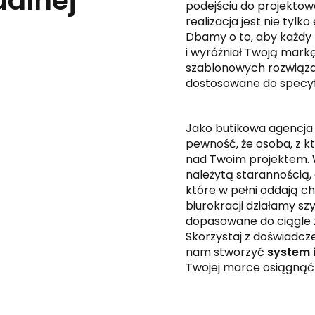
ualnej
podejściu do projektow
realizacja jest nie tylk
Dbamy o to, aby każdy
i wyróżniał Twoją markę
szablonowych rozwiązań
dostosowane do specyfi
Jako butikowa agencja 
pewność, że osoba, z k
nad Twoim projektem. W
należytą starannością
które w pełni oddają ch
biurokracji działamy sz
dopasowane do ciągle 
Skorzystaj z doświadcz
nam stworzyć
system i
Twojej marce osiągnąć