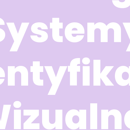
System
entyfika
izualn