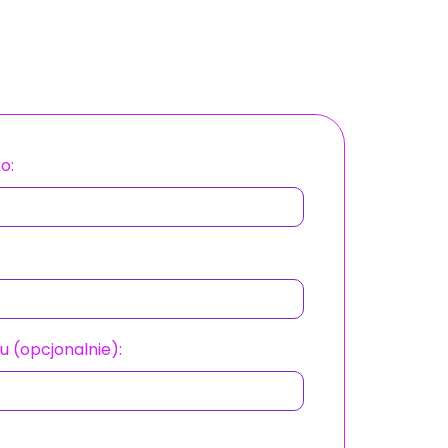
o:
u (opcjonalnie):