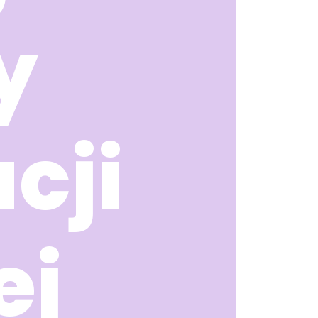
y
cji
ej