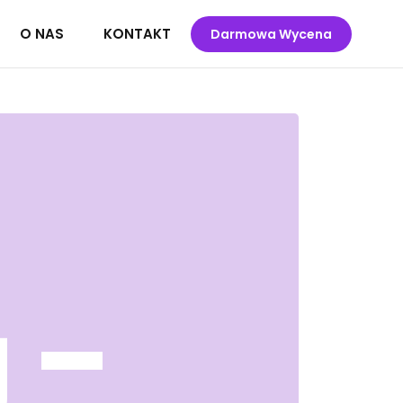
O NAS
KONTAKT
Darmowa Wycena
 –