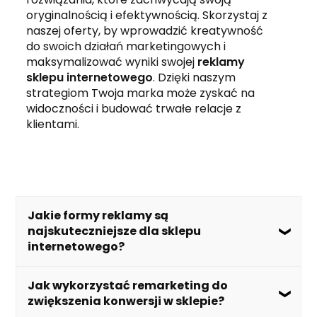
oryginalnością i efektywnością. Skorzystaj z
naszej oferty, by wprowadzić kreatywność
do swoich działań marketingowych i
maksymalizować wyniki swojej
reklamy
sklepu internetowego
. Dzięki naszym
strategiom Twoja marka może zyskać na
widoczności i budować trwałe relacje z
klientami.
Jakie formy reklamy są
najskuteczniejsze dla sklepu
internetowego?
Dla sklepu internetowego najskuteczniejsze
Jak wykorzystać remarketing do
formy reklamy to te, które skutecznie
zwiększenia konwersji w sklepie?
docierają do potencjalnych klientów, angażują