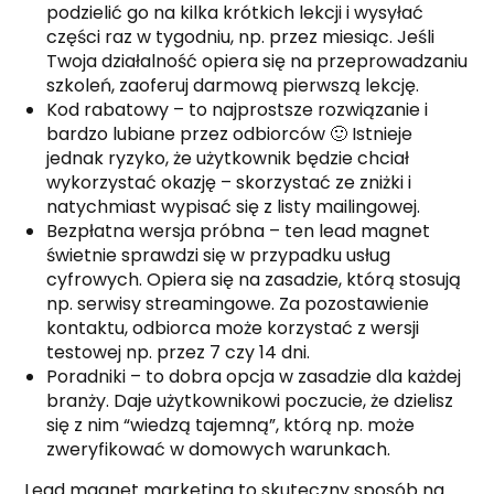
podzielić go na kilka krótkich lekcji i wysyłać
części raz w tygodniu, np. przez miesiąc. Jeśli
Twoja działalność opiera się na przeprowadzaniu
szkoleń, zaoferuj darmową pierwszą lekcję.
Kod rabatowy – to najprostsze rozwiązanie i
bardzo lubiane przez odbiorców 🙂 Istnieje
jednak ryzyko, że użytkownik będzie chciał
wykorzystać okazję – skorzystać ze zniżki i
natychmiast wypisać się z listy mailingowej.
Bezpłatna wersja próbna – ten lead magnet
świetnie sprawdzi się w przypadku usług
cyfrowych. Opiera się na zasadzie, którą stosują
np. serwisy streamingowe. Za pozostawienie
kontaktu, odbiorca może korzystać z wersji
testowej np. przez 7 czy 14 dni.
Poradniki – to dobra opcja w zasadzie dla każdej
branży. Daje użytkownikowi poczucie, że dzielisz
się z nim “wiedzą tajemną”, którą np. może
zweryfikować w domowych warunkach.
Lead magnet marketing to skuteczny sposób na