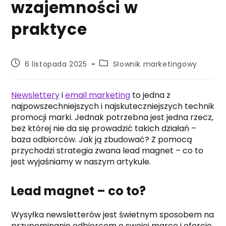
wzajemności w
praktyce
Post
Post
6 listopada 2025
Słownik marketingowy
published:
category:
Newslettery
i
email marketing
to jedna z
najpowszechniejszych i najskuteczniejszych technik
promocji marki. Jednak potrzebna jest jedna rzecz,
bez której nie da się prowadzić takich działań –
baza odbiorców. Jak ją zbudować? Z pomocą
przychodzi strategia zwana lead magnet – co to
jest wyjaśniamy w naszym artykule.
Lead magnet – co to?
Wysyłka newsletterów jest świetnym sposobem na
przypominanie odbiorcom o swojej marce i ofercie.