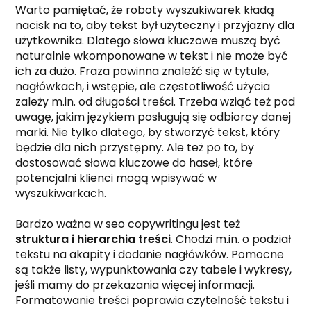
Warto pamiętać, że roboty wyszukiwarek kładą
nacisk na to, aby tekst był użyteczny i przyjazny dla
użytkownika. Dlatego słowa kluczowe muszą być
naturalnie wkomponowane w tekst i nie może być
ich za dużo. Fraza powinna znaleźć się w tytule,
nagłówkach, i wstępie, ale częstotliwość użycia
zależy m.in. od długości treści. Trzeba wziąć też pod
uwagę, jakim językiem posługują się odbiorcy danej
marki. Nie tylko dlatego, by stworzyć tekst, który
będzie dla nich przystępny. Ale też po to, by
dostosować słowa kluczowe do haseł, które
potencjalni klienci mogą wpisywać w
wyszukiwarkach.
Bardzo ważna w seo copywritingu jest też
struktura i hierarchia treści
. Chodzi m.in. o podział
tekstu na akapity i dodanie nagłówków. Pomocne
są także listy, wypunktowania czy tabele i wykresy,
jeśli mamy do przekazania więcej informacji.
Formatowanie treści poprawia czytelność tekstu i