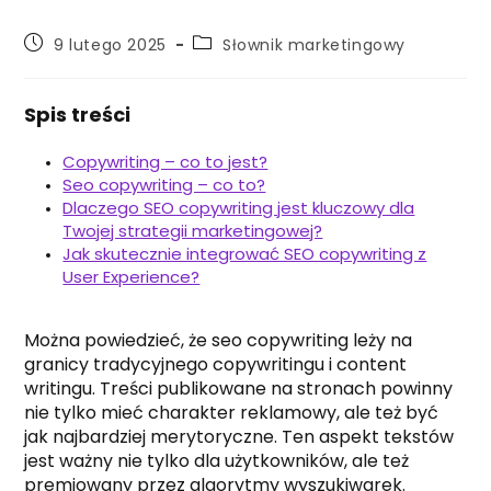
Post
Post
9 lutego 2025
Słownik marketingowy
published:
category:
Spis treści
Copywriting – co to jest?
Seo copywriting – co to?
Dlaczego SEO copywriting jest kluczowy dla
Twojej strategii marketingowej?
Jak skutecznie integrować SEO copywriting z
User Experience?
Można powiedzieć, że seo copywriting leży na
granicy tradycyjnego copywritingu i content
writingu. Treści publikowane na stronach powinny
nie tylko mieć charakter reklamowy, ale też być
jak najbardziej merytoryczne. Ten aspekt tekstów
jest ważny nie tylko dla użytkowników, ale też
premiowany przez algorytmy wyszukiwarek.