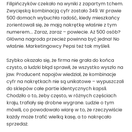
Filipińczyków czekało na wyniki z zapartym tchem.
Zwycięską kombinacją cyfr zostało 349. W prawie
500 domach wybuchła radość, kiedy mieszkańcy
zorientowali się, że mają nakrętkę właśnie z tym
numerem…. Zaraz, zaraz – powiecie. Aż 500 osób?
Główna nagroda przecież powinna być jedna! No
właśnie. Marketingowcy Pepsi też tak myśleli.
Szybko okazało się, że firma nie grała do końca
czysto, a ludzki błąd sprawił, że wszystko wyszło na
jaw. Producent napojów wiedział, że kombinacje
cyfr na nakrętkach nie są unikatowe – wypuszczali
do sklepów całe partie identycznych kapsli.
Chodziło o to, żeby często, w różnych częściach
kraju, trafiały się drobne wygrane. Ludzie o tym
mówili, co powodowało wiarę w to, że rzeczywiście
każdy może trafić wielką kasę, a to nakręcało
sprzedaż.