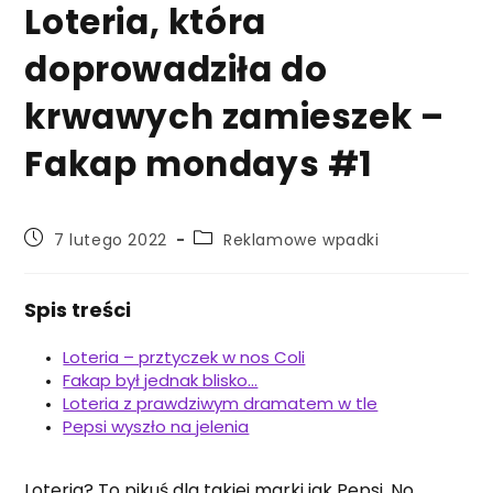
Loteria, która
doprowadziła do
krwawych zamieszek –
Fakap mondays #1
Post
Post
7 lutego 2022
Reklamowe wpadki
published:
category:
Spis treści
Loteria – prztyczek w nos Coli
Fakap był jednak blisko…
Loteria z prawdziwym dramatem w tle
Pepsi wyszło na jelenia
Loteria? To pikuś dla takiej marki jak Pepsi. No