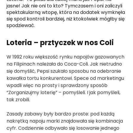
jasne! Jak nie oni to kto? Tymczasem i oni zaliczyli
spektakularną wtopę, która na dodatek wymknęła
się spod kontroli bardziej, niż ktokolwiek mógłby się
spodziewać.
Loteria – prztyczek w nos Coli
W 1992 roku większość rynku napojów gazowanych
na Filipinach należała do Coca-Coli. Jak nietrudno
się domyślić, Pepsi szukało sposobu na odebranie
kawałka tortu konkurentowi. Spece od marketingu
wpadli więc na prosty i sprawdzony sposób
“Zorganizujmy loterię” – pomyśleli. I jak pomyśleli,
tak zrobili.
Zasady zabawy były bardzo proste: pod każdą
nakrętką napoju marki znajdowała się kombinacja
cyfr. Codziennie odbywało się losowanie jednego