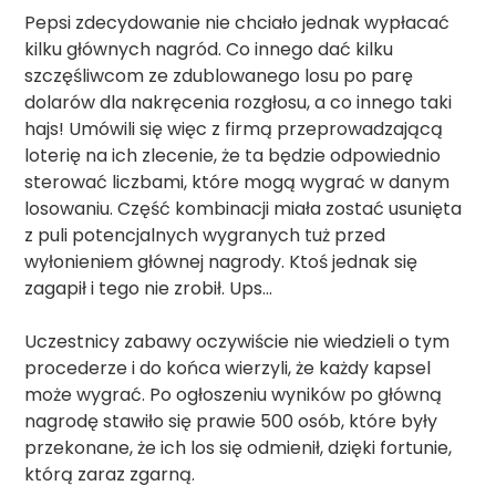
Pepsi zdecydowanie nie chciało jednak wypłacać
kilku głównych nagród. Co innego dać kilku
szczęśliwcom ze zdublowanego losu po parę
dolarów dla nakręcenia rozgłosu, a co innego taki
hajs! Umówili się więc z firmą przeprowadzającą
loterię na ich zlecenie, że ta będzie odpowiednio
sterować liczbami, które mogą wygrać w danym
losowaniu. Część kombinacji miała zostać usunięta
z puli potencjalnych wygranych tuż przed
wyłonieniem głównej nagrody. Ktoś jednak się
zagapił i tego nie zrobił. Ups…
Uczestnicy zabawy oczywiście nie wiedzieli o tym
procederze i do końca wierzyli, że każdy kapsel
może wygrać. Po ogłoszeniu wyników po główną
nagrodę stawiło się prawie 500 osób, które były
przekonane, że ich los się odmienił, dzięki fortunie,
którą zaraz zgarną.