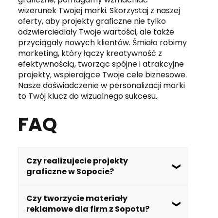
wizerunek Twojej marki. Skorzystaj z naszej
oferty, aby projekty graficzne nie tylko
odzwierciedlały Twoje wartości, ale także
przyciągały nowych klientów. Śmiało robimy
marketing, który łączy kreatywność z
efektywnością, tworząc spójne i atrakcyjne
projekty, wspierające Twoje cele biznesowe.
Nasze doświadczenie w personalizacji marki
to Twój klucz do wizualnego sukcesu.
FAQ
Czy realizujecie projekty
graficzne w Sopocie?
Tak, w Śmiało – Agencja reklamowa
Czy tworzycie materiały
oferujemy kompleksowe usługi
reklamowe dla firm z Sopotu?
projektowania graficznego dla klientów