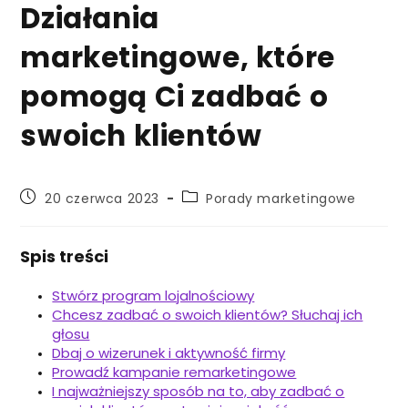
Działania
marketingowe, które
pomogą Ci zadbać o
swoich klientów
Post
Post
20 czerwca 2023
Porady marketingowe
published:
category:
Spis treści
Stwórz program lojalnościowy
Chcesz zadbać o swoich klientów? Słuchaj ich
głosu
Dbaj o wizerunek i aktywność firmy
Prowadź kampanie remarketingowe
I najważniejszy sposób na to, aby zadbać o