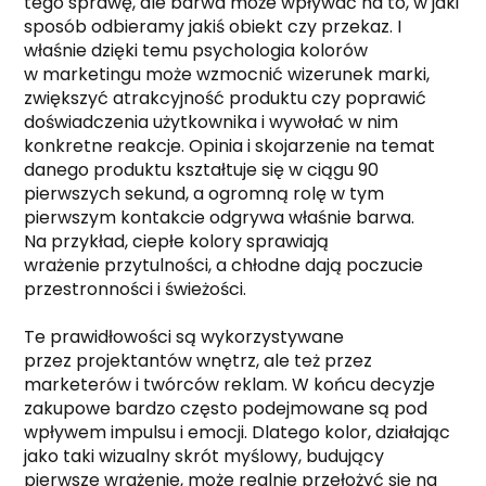
tego sprawę, ale barwa może wpływać na to, w jaki
sposób odbieramy jakiś obiekt czy przekaz. I
właśnie dzięki temu psychologia kolorów
w marketingu może wzmocnić wizerunek marki,
zwiększyć atrakcyjność produktu czy poprawić
doświadczenia użytkownika i wywołać w nim
konkretne reakcje. Opinia i skojarzenie na temat
danego produktu kształtuje się w ciągu 90
pierwszych sekund, a ogromną rolę w tym
pierwszym kontakcie odgrywa właśnie barwa.
Na przykład, ciepłe kolory sprawiają
wrażenie przytulności, a chłodne dają poczucie
przestronności i świeżości.
Te prawidłowości są wykorzystywane
przez projektantów wnętrz, ale też przez
marketerów i twórców reklam. W końcu decyzje
zakupowe bardzo często podejmowane są pod
wpływem impulsu i emocji. Dlatego kolor, działając
jako taki wizualny skrót myślowy, budujący
pierwsze wrażenie, może realnie przełożyć się na