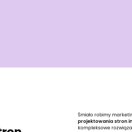
Śmiało robimy marketin
projektowania stron i
tron
kompleksowe rozwiązan