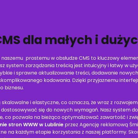
CMS dla małych i duży
ki naszemu prostemu w obsłudze CMS to kluczowy elemen
asz system zarządzania treścią jest intuicyjny i łatwy w uż
szybkie i sprawne aktualizowanie treści, dodawanie nowy
skomplikowanego kodowania. Dzięki przyjaznemu interfej
o biznesu.
ą skalowalne i elastyczne, co oznacza, że wraz z rozwoje
ą dostosowywać się do nowych wymagań. Nasz system do
nie, co pozwala na bieżąco optymalizować zawartość i zw
nie stron WWW w Lublinie
przez Agencję reklamową Śmiał
e na każdym etapie korzystania z naszej platformy. Skorzy