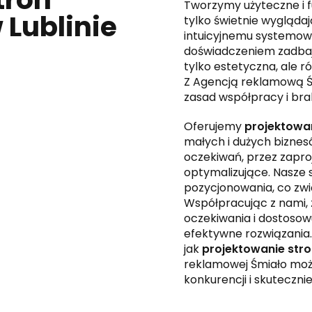
Tworzymy użyteczne i f
 Lublinie
tylko świetnie wyglądaj
intuicyjnemu systemowi
doświadczeniem zadbają
tylko estetyczna, ale r
Z Agencją reklamową Ś
zasad współpracy i bra
Oferujemy
projektowan
małych i dużych biznes
oczekiwań, przez zaproj
optymalizujące. Nasze
pozycjonowania, co zw
Współpracując z nami, 
oczekiwania i dostosowu
efektywne rozwiązania. S
jak
projektowanie stro
reklamowej Śmiało może
konkurencji i skuteczn