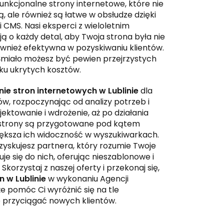
unkcjonalne strony internetowe, które nie
ą, ale również są łatwe w obsłudze dzięki
 CMS. Nasi eksperci z wieloletnim
 o każdy detal, aby Twoja strona była nie
ównież efektywna w pozyskiwaniu klientów.
miało możesz być pewien przejrzystych
ku ukrytych kosztów.
ie stron internetowych w Lublinie
dla
ów, rozpoczynając od analizy potrzeb i
ektowanie i wdrożenie, aż po działania
 strony są przygotowane pod kątem
iększa ich widoczność w wyszukiwarkach.
zyskujesz partnera, który rozumie Twoje
je się do nich, oferując nieszablonowe i
korzystaj z naszej oferty i przekonaj się,
n w Lublinie
w wykonaniu Agencji
 pomóc Ci wyróżnić się na tle
ie przyciągać nowych klientów.