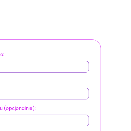
o:
u (opcjonalnie):