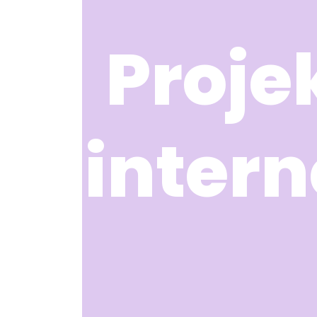
Proje
inter