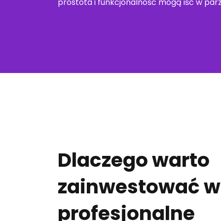
prostota i funkcjonalność mogą iść w par
Dlaczego warto
zainwestować w
profesjonalne