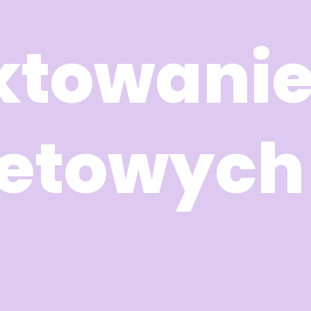
ktowanie
netowych 