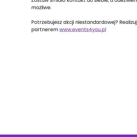
Zostaw śmiało kontakt do siebie, a odezwiemy
możliwe.
Potrzebujesz akcji niestandardowej? Realiz
partnerem
www.events4you.pl