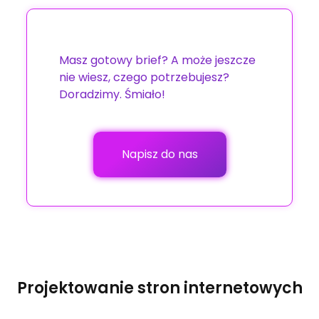
zapoznaniu się z Twoimi wymaganiami
funkcjonalność i intuicyjność obsługi.
przygotujemy indywidualną ofertę,
uwzględniającą wszystkie aspekty
projektu.
Masz gotowy brief? A może jeszcze
nie wiesz, czego potrzebujesz?
Doradzimy. Śmiało!
Napisz do nas
Projektowanie stron internetowych