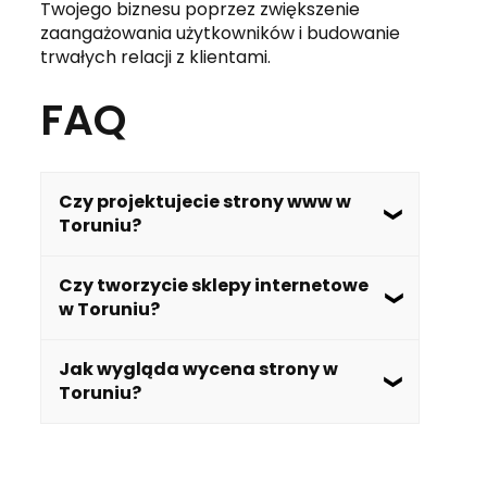
Twojego biznesu poprzez zwiększenie
zaangażowania użytkowników i budowanie
trwałych relacji z klientami.
FAQ
Czy projektujecie strony www w
Toruniu?
Tak, specjalizujemy się w projektowaniu
Czy tworzycie sklepy internetowe
stron internetowych dla klientów z
w Toruniu?
Torunia i okolic. Tworzymy nowoczesne,
responsywne i estetyczne witryny,
Oczywiście, oferujemy kompleksowe
Jak wygląda wycena strony w
które pomagają firmom wyróżnić się na
usługi tworzenia sklepów internetowych
Toruniu?
rynku.
dla przedsiębiorstw z Torunia. Nasze
rozwiązania e-commerce są
Wycena strony internetowej zależy od
dostosowane do indywidualnych
jej zakresu i funkcjonalności. Po
potrzeb klientów, zapewniając