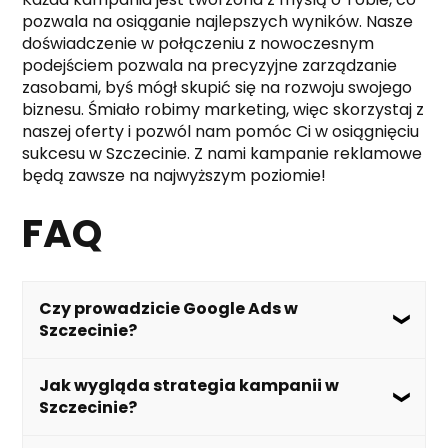
pozwala na osiąganie najlepszych wyników. Nasze
doświadczenie w połączeniu z nowoczesnym
podejściem pozwala na precyzyjne zarządzanie
zasobami, byś mógł skupić się na rozwoju swojego
biznesu. Śmiało robimy marketing, więc skorzystaj z
naszej oferty i pozwól nam pomóc Ci w osiągnięciu
sukcesu w Szczecinie. Z nami kampanie reklamowe
będą zawsze na najwyższym poziomie!
FAQ
Czy prowadzicie Google Ads w
Szczecinie?
Tak, w Śmiało – Agencja reklamowa
Jak wygląda strategia kampanii w
specjalizujemy się w prowadzeniu kampanii
Szczecinie?
Google Ads dla firm ze Szczecina. Nasze
doświadczenie i lokalna znajomość rynku