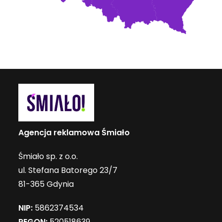
Agencja reklamowa Śmiało
Śmiało sp. z o.o.
ul. Stefana Batorego 23/7
81-365 Gdynia
NIP:
5862374534
REGON:
520518639