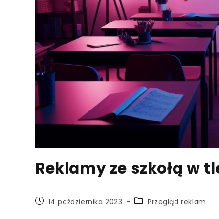
Reklamy ze szkołą w tl
Post
Post
14 października 2023
Przegląd reklam
published:
category: