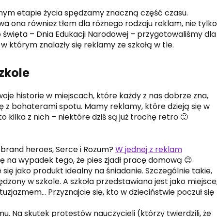
ewnym etapie życia spędzamy znaczną część czasu.
a ona również tłem dla różnego rodzaju reklam, nie tylko
go święta – Dnia Edukacji Narodowej – przygotowaliśmy dla
w którym znalazły się reklamy ze szkołą w tle.
szkole
je historie w miejscach, które każdy z nas dobrze zna,
ię z bohaterami spotu. Mamy reklamy, które dzieją się w
kilka z nich – niektóre dziś są już trochę retro 🙂
 brand heroes, Serce i Rozum?
W jednej z reklam
się na wypadek tego, że pies zjadł pracę domową 😉
się jako produkt idealny na śniadanie. Szczególnie takie,
dzony w szkole. A szkoła przedstawiana jest jako miejsce
uzjazmem… Przyznajcie się, kto w dzieciństwie poczuł się
u. Na skutek protestów nauczycieli (którzy twierdzili, że