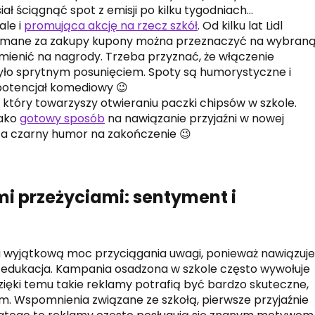
ał ściągnąć spot z emisji po kilku tygodniach…
ale i
promująca akcję na rzecz szkół
. Od kilku lat Lidl
trzymane za zakupy kupony można przeznaczyć na wybran
ienić na nagrody. Trzeba przyznać, że włączenie
yło sprytnym posunięciem. Spoty są humorystyczne i
 potencjał komediowy 😉
u, który towarzyszy otwieraniu paczki chipsów w szkole.
jako
gotowy sposób
na nawiązanie przyjaźni w nowej
 za czarny humor na zakończenie 😉
i przeżyciami: sentyment i
 wyjątkową moc przyciągania uwagi, ponieważ nawiązuje
t edukacja. Kampania osadzona w szkole często wywołuje
 Dzięki temu takie reklamy potrafią być bardzo skuteczne,
. Wspomnienia związane ze szkołą, pierwsze przyjaźnie