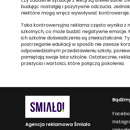
czy zabawne sytuacje z lekcji są uniwersalne. 
budując nostalgię i pozytywne odczucia. Jednak
niektóre mogą wręcz wywoływać kontrowersje.
Taka kontrowersyjna reklama często wynika z ni
szkolnych, co może budzić negatywne emocje. Mł
ich szkolne doświadczenia są zniekształcane.
postrzeganie edukacji w sposób nie zawsze korz
odpowiedzialnym przedstawieniu szkoły, ponieważ 
pamiętają swoje lata szkolne. Ostatecznie, rekl
przeżycia i wartości, które połączą pokolenia.
Bądźmy
Facebo
Instag
Agencja reklamowa Śmiało
Linkedi