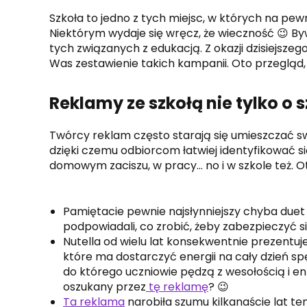
Szkoła to jedno z tych miejsc, w których na p
Niektórym wydaje się wręcz, że wieczność 😉 Byw
tych związanych z edukacją. Z okazji dzisiejsze
Was zestawienie takich kampanii. Oto przegląd, 
Reklamy ze szkołą nie tylko o 
Twórcy reklam często starają się umieszczać swo
dzięki czemu odbiorcom łatwiej identyfikować s
domowym zaciszu, w pracy… no i w szkole też. Oto 
Pamiętacie pewnie najsłynniejszy chyba duet
podpowiadali, co zrobić, żeby zabezpieczyć 
Nutella od wielu lat konsekwentnie prezentuje 
które ma dostarczyć energii na cały dzień spę
do którego uczniowie pędzą z wesołością i ent
oszukany przez
tę reklamę
? 😉
Ta reklama
narobiła szumu kilkanaście lat tem