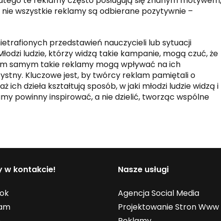
Dlatego te reklamy często posługują się znanym motywem
 nie wszystkie reklamy są odbierane pozytywnie –
etrafionych przedstawień nauczycieli lub sytuacji
odzi ludzie, którzy widzą takie kampanie, mogą czuć, że
 Tym samym takie reklamy mogą wpływać na ich
ystny. Kluczowe jest, by twórcy reklam pamiętali o
ich dzieła kształtują sposób, w jaki młodzi ludzie widzą i
amy powinny inspirować, a nie dzielić, tworząc wspólne
 w kontakcie!
Nasze usługi
ok
Agencja Social Media
ram
Projektowanie Stron Www
n
Reklamy