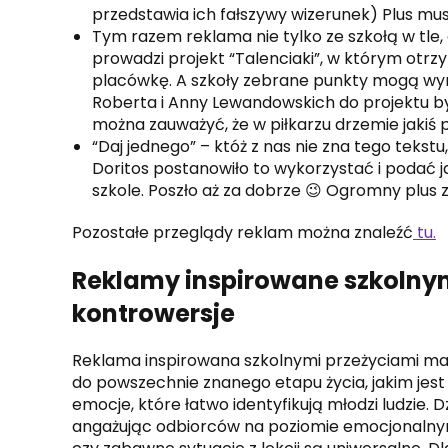
przedstawia ich fałszywy wizerunek) Plus musi
Tym razem reklama nie tylko ze szkołą w tle, 
prowadzi projekt “Talenciaki”, w którym o
placówkę. A szkoły zebrane punkty mogą wym
Roberta i Anny Lewandowskich do projektu b
można zauważyć, że w piłkarzu drzemie jakiś
“Daj jednego” – któż z nas nie zna tego tekst
Doritos postanowiło to wykorzystać i podać 
szkole. Poszło aż za dobrze 😉 Ogromny plus
Pozostałe przeglądy reklam można znaleźć
tu.
Reklamy inspirowane szkolnym
kontrowersje
Reklama inspirowana szkolnymi przeżyciami ma
do powszechnie znanego etapu życia, jakim jes
emocje, które łatwo identyfikują młodzi ludzie.
angażując odbiorców na poziomie emocjonalnym