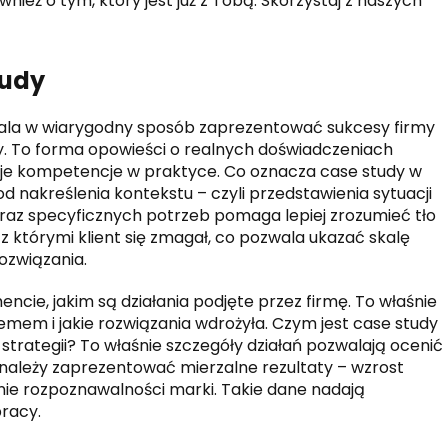
ież o tym, który jest już z Tobą. Skorzystaj z naszych
tudy
zwala w wiarygodny sposób zaprezentować sukcesy firmy
ty. To forma opowieści o realnych doświadczeniach
oje kompetencje w praktyce. Co oznacza case study w
 nakreślenia kontekstu – czyli przedstawienia sytuacji
y oraz specyficznych potrzeb pomaga lepiej zrozumieć tło
z którymi klient się zmagał, co pozwala ukazać skalę
ozwiązania.
ie, jakim są działania podjęte przez firmę. To właśnie
emem i jakie rozwiązania wdrożyła. Czym jest case study
trategii? To właśnie szczegóły działań pozwalają ocenić
 należy zaprezentować mierzalne rezultaty – wzrost
ie rozpoznawalności marki. Takie dane nadają
racy.