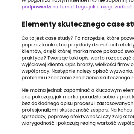
W pogoni za nowym klientem 😉 nie zapomnij równ
podpowiedzi na temat tego, jak o niego zadbać
.
Elementy skutecznego case s
Co to jest case study? To narzędzie, które po
poprzez konkretne przykłady działań i ich efek
klientów, dzięki której marka może pokazać sw
praktyce? Tworząc taki opis, warto rozpocząć od
wyjściowej klienta. Opis branży, wielkości firm
współpracy. Następnie należy opisać wyzwania, 
problemu i znaczenie znalezienia skutecznego r
Nie można jednak zapominać o kluczowym elemenc
one pokazują, jak marka poradziła sobie z probl
bez dokładnego opisu procesu i zastosowanych s
profesjonalizm i skuteczność zespołu. Na końcu
sprzedaży, poprawę efektywności czy zwiększen
wiarygodność i pokazują realną wartość współp